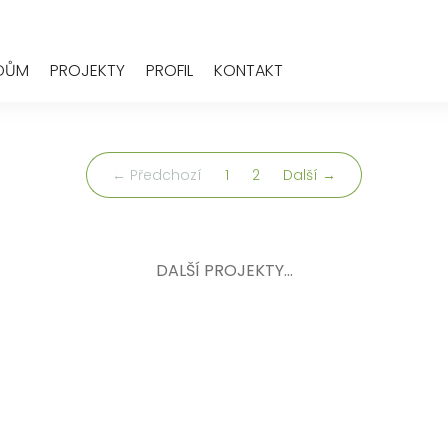
 DŮM
PROJEKTY
PROFIL
KONTAKT
(aktuální)
← Předchozí
1
2
Další →
DALŠÍ PROJEKTY...