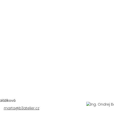
alážiková
marta@b3atelier.cz